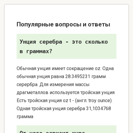
Популярные вопросы и ответы
Унция серебра - это сколько
в граммах?
Обычная унция имеет сокращение oz. Одна
обычная унция равна 28.3495231 грамм
серербра. Для измерения массы
драгметаллов используется тройская унция
Есть тройская унция oz t - (англ. troy ounce).
Одная тройская унция серебра 31,1034768
грамма