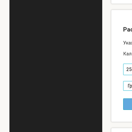
Ра
Ука
Кал