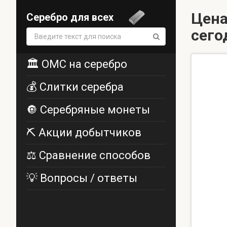
Цена
Серебро для всех
сего
Поиск:
🏛️ ОМС на серебро
💰 Слитки серебра
🔘 Серебряные монеты
⛏️ Акции добытчиков
⚖️ Сравнение способов
💡 Вопросы / ответы