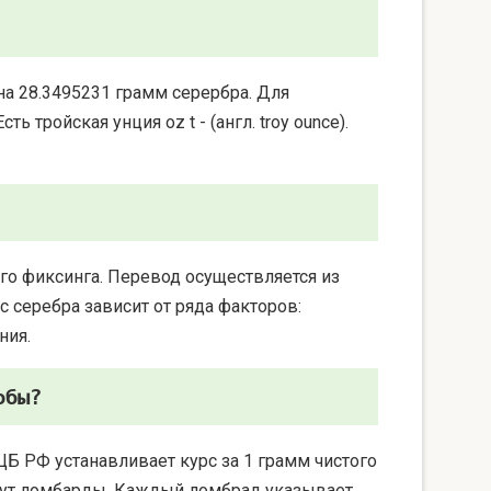
на 28.3495231 грамм серербра. Для
 тройская унция oz t - (англ. troy ounce).
го фиксинга. Перевод осуществляется из
 серебра зависит от ряда факторов:
ния.
обы?
ЦБ РФ устанавливает курс за 1 грамм чистого
берут ломбарды. Каждый ломбрад указывает