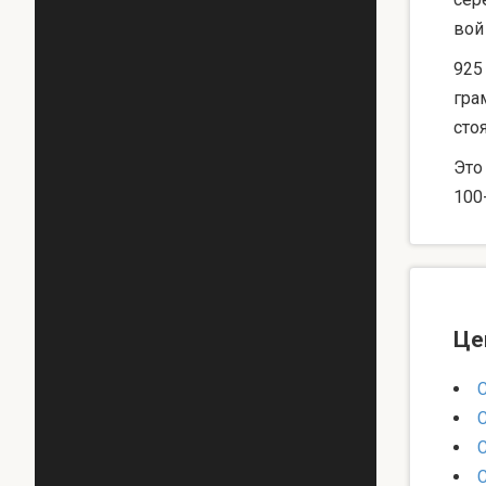
вой
925
гра
сто
Это
100
Це