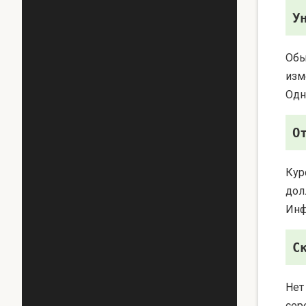
У
Обы
изм
Одн
О
Кур
дол
Инф
С
Нет
сер