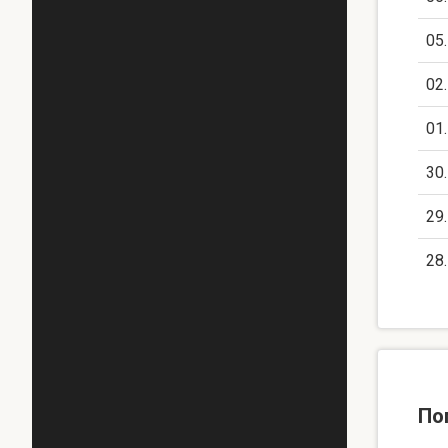
05
02
01
30
29
28
По