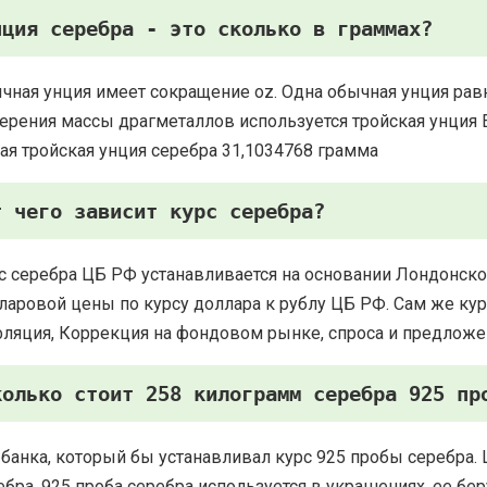
нция серебра - это сколько в граммах?
чная унция имеет сокращение oz. Одна обычная унция рав
ерения массы драгметаллов используется тройская унция Есть
ая тройская унция серебра 31,1034768 грамма
т чего зависит курс серебра?
с серебра ЦБ РФ устанавливается на основании Лондонско
ларовой цены по курсу доллара к рублу ЦБ РФ. Сам же курс
ляция, Коррекция на фондовом рынке, спроса и предложе
колько стоит 258 килограмм серебра 925 пр
 банка, который бы устанавливал курс 925 пробы серебра. 
ебра. 925 проба серебра используется в украшениях, ее 