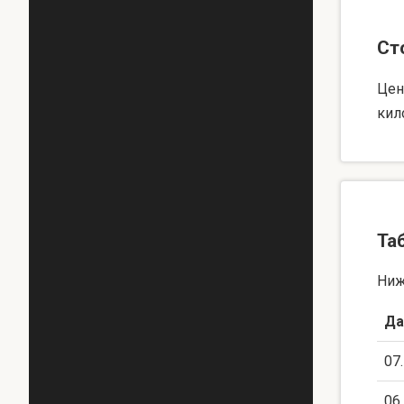
Ст
Цен
кил
Та
Ниж
Да
07
06