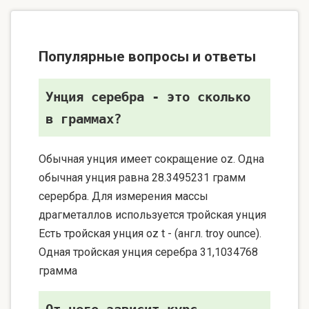
Популярные вопросы и ответы
Унция серебра - это сколько
в граммах?
Обычная унция имеет сокращение oz. Одна
обычная унция равна 28.3495231 грамм
серербра. Для измерения массы
драгметаллов используется тройская унция
Есть тройская унция oz t - (англ. troy ounce).
Одная тройская унция серебра 31,1034768
грамма