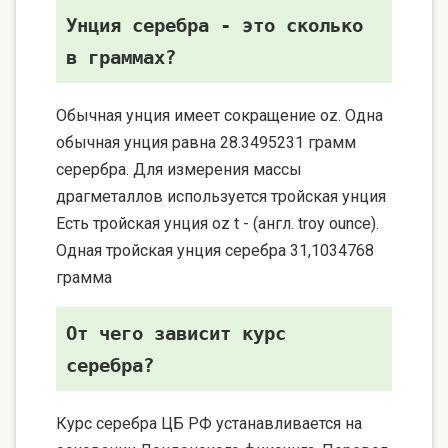
Унция серебра - это сколько
в граммах?
Обычная унция имеет сокращение oz. Одна
обычная унция равна 28.3495231 грамм
серербра. Для измерения массы
драгметаллов используется тройская унция
Есть тройская унция oz t - (англ. troy ounce).
Одная тройская унция серебра 31,1034768
грамма
От чего зависит курс
серебра?
Курс серебра ЦБ РФ устанавливается на