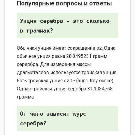
Популярные вопросы и ответы
Унция серебра - это сколько
в граммах?
Обычная унция имеет сокращение oz. Одна
обычная унция равна 28.3495231 грамм
серербра. Для измерения массы
драгметаллов используется тройская унция
Есть тройская унция oz t - (англ. troy ounce).
Одная тройская унция серебра 31,1034768
грамма
От чего зависит курс
серебра?