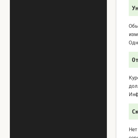
У
Обы
изм
Одн
О
Кур
дол
Инф
С
Нет
сер