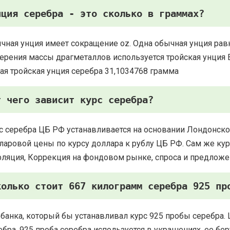
нция серебра - это сколько в граммах?
чная унция имеет сокращение oz. Одна обычная унция рав
ерения массы драгметаллов используется тройская унция Есть
ая тройская унция серебра 31,1034768 грамма
т чего зависит курс серебра?
с серебра ЦБ РФ устанавливается на основании Лондонско
ларовой цены по курсу доллара к рублу ЦБ РФ. Сам же курс
ляция, Коррекция на фондовом рынке, спроса и предложе
колько стоит 667 килограмм серебра 925 пр
 банка, который бы устанавливал курс 925 пробы серебра. 
ебра. 925 проба серебра используется в украшениях, ее 