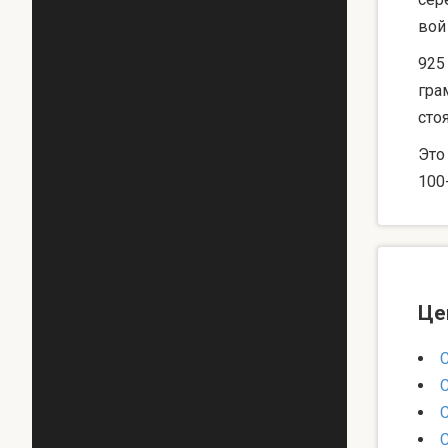
вой
925
гра
сто
Это
100
Це