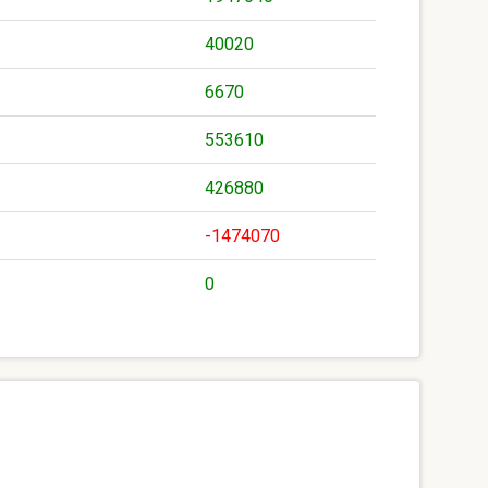
40020
6670
553610
426880
-1474070
0