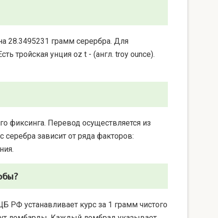
на 28.3495231 грамм серербра. Для
 тройская унция oz t - (англ. troy ounce).
го фиксинга. Перевод осуществляется из
 серебра зависит от ряда факторов:
ния.
обы?
ЦБ РФ устанавливает курс за 1 грамм чистого
берут ломбарды. Каждый ломбрад указывает