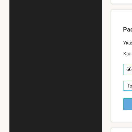
Ра
Ука
Кал