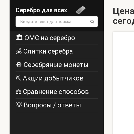
Цена
Серебро для всех
сего
Поиск:
🏛️ ОМС на серебро
💰 Слитки серебра
🔘 Серебряные монеты
⛏️ Акции добытчиков
⚖️ Сравнение способов
💡 Вопросы / ответы