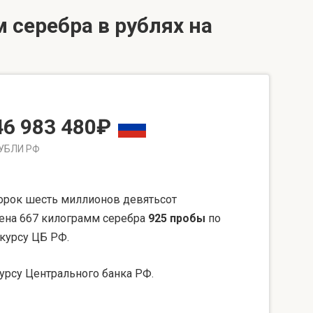
 серебра в рублях на
46 983 480₽
УБЛИ РФ
орок шесть миллионов девятьсот
Цена 667 килограмм серебра
925 пробы
по
 курсу ЦБ РФ.
урсу Центрального банка РФ.