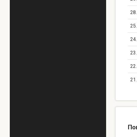
28
25
24
23
22
21
По