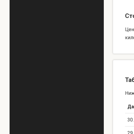
Ст
Цен
кил
Та
Ниж
Да
30
29