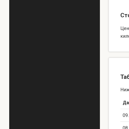
Ст
Цен
кил
Та
Ниж
Да
09
08