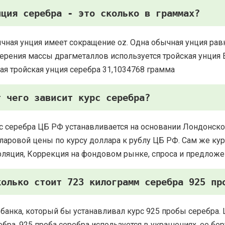
нция серебра - это сколько в граммах?
чная унция имеет сокращение oz. Одна обычная унция рав
ерения массы драгметаллов используется тройская унция Есть
ая тройская унция серебра 31,1034768 грамма
т чего зависит курс серебра?
с серебра ЦБ РФ устанавливается на основании Лондонско
ларовой цены по курсу доллара к рублу ЦБ РФ. Сам же курс
ляция, Коррекция на фондовом рынке, спроса и предложе
колько стоит 723 килограмм серебра 925 пр
 банка, который бы устанавливал курс 925 пробы серебра. 
ебра. 925 проба серебра используется в украшениях, ее 