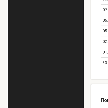
07
06
05
02
01
30
По