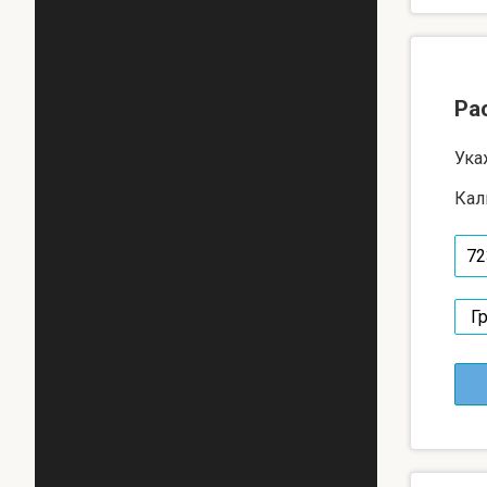
Ра
Ука
Кал