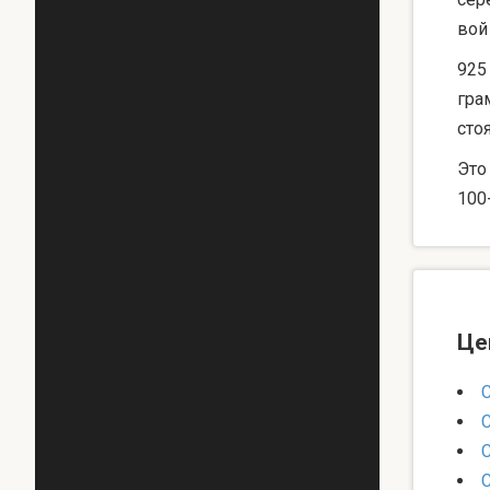
вой
925
гра
сто
Это
100
Це