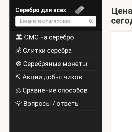
Цена
Серебро для всех
сего
Поиск:
🏛️ ОМС на серебро
💰 Слитки серебра
🔘 Серебряные монеты
⛏️ Акции добытчиков
⚖️ Сравнение способов
💡 Вопросы / ответы