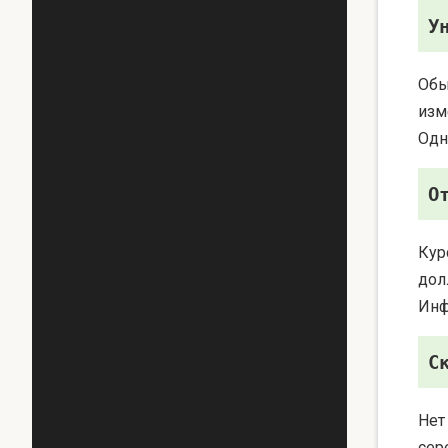
У
Обы
изм
Одн
О
Кур
дол
Инф
С
Нет
сер