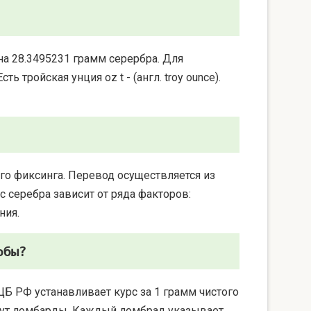
на 28.3495231 грамм серербра. Для
 тройская унция oz t - (англ. troy ounce).
го фиксинга. Перевод осуществляется из
 серебра зависит от ряда факторов:
ния.
обы?
ЦБ РФ устанавливает курс за 1 грамм чистого
берут ломбарды. Каждый ломбрад указывает