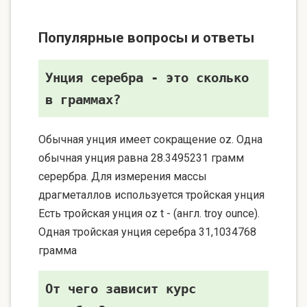
Популярные вопросы и ответы
Унция серебра - это сколько
в граммах?
Обычная унция имеет сокращение oz. Одна
обычная унция равна 28.3495231 грамм
серербра. Для измерения массы
драгметаллов используется тройская унция
Есть тройская унция oz t - (англ. troy ounce).
Одная тройская унция серебра 31,1034768
грамма
От чего зависит курс