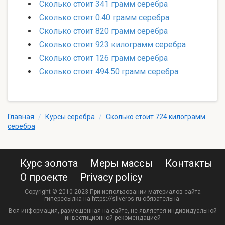
Сколько стоит 341 грамм серебра
Сколько стоит 0.40 грамм серебра
Сколько стоит 820 грамм серебра
Сколько стоит 923 килограмм серебра
Сколько стоит 126 грамм серебра
Сколько стоит 494.50 грамм серебра
Главная
/
Курсы серебра
/
Сколько стоит 724 килограмм
серебра
Курс золота
Меры массы
Контакты
О проекте
Privacy policy
Copyright © 2010-2023 При использовании материалов сайта
гиперссылка на https://silveros.ru обязательна.
Вся информация, размещенная на сайте, не является индивидуальной
инвестиционной рекомендацией