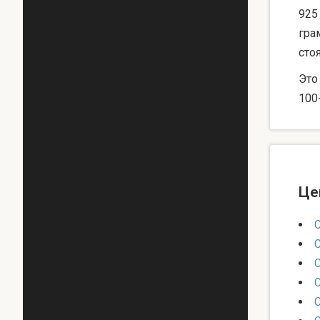
925
гра
сто
Это
100
Це