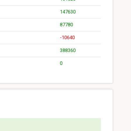
147630
87780
-10640
388360
0