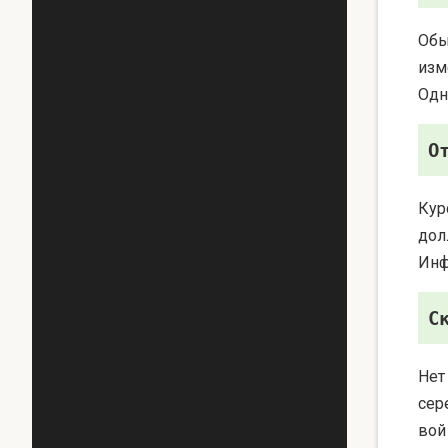
Обы
изм
Одн
О
Кур
дол
Инф
С
Нет
сер
вой