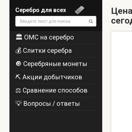
Цена
Серебро для всех
сего
Поиск:
🏛️ ОМС на серебро
💰 Слитки серебра
🔘 Серебряные монеты
⛏️ Акции добытчиков
⚖️ Сравнение способов
💡 Вопросы / ответы