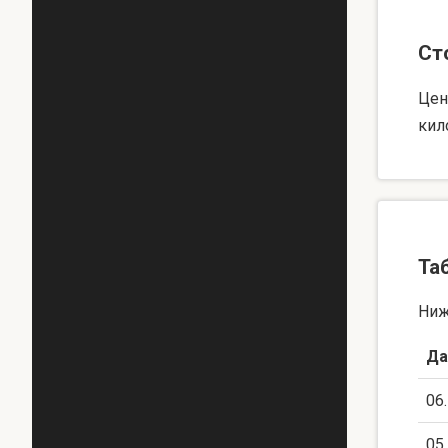
Ст
Цен
кил
Та
Ниж
Да
06
05