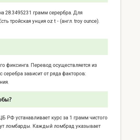
на 28.3495231 грамм серербра. Для
 тройская унция oz t - (англ. troy ounce).
го фиксинга. Перевод осуществляется из
 серебра зависит от ряда факторов:
ния.
обы?
ЦБ РФ устанавливает курс за 1 грамм чистого
берут ломбарды. Каждый ломбрад указывает