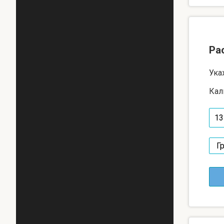
Ра
Ука
Кал