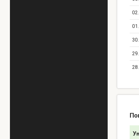
02
01
30
29
28
По
У