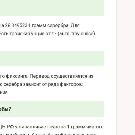
на 28.3495231 грамм серербра. Для
 тройская унция oz t - (англ. troy ounce).
го фиксинга. Перевод осуществляется из
 серебра зависит от ряда факторов:
ния.
обы?
ЦБ РФ устанавливает курс за 1 грамм чистого
берут ломбарды. Каждый ломбрад указывает