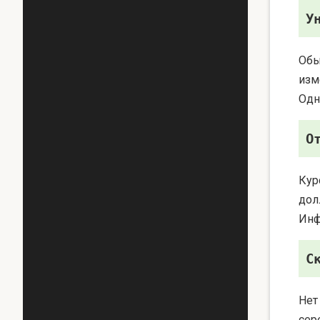
У
Обы
изм
Одн
О
Кур
дол
Инф
С
Нет
сер