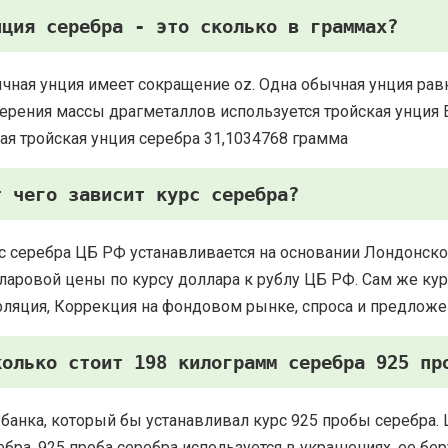
нция серебра - это сколько в граммах?
чная унция имеет сокращение oz. Одна обычная унция рав
ерения массы драгметаллов используется тройская унция Есть
ая тройская унция серебра 31,1034768 грамма
т чего зависит курс серебра?
с серебра ЦБ РФ устанавливается на основании Лондонско
ларовой цены по курсу доллара к рублу ЦБ РФ. Сам же курс
ляция, Коррекция на фондовом рынке, спроса и предложе
колько стоит 198 килограмм серебра 925 пр
 банка, который бы устанавливал курс 925 пробы серебра. 
ебра. 925 проба серебра используется в украшениях, ее 