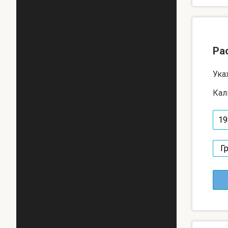
Ра
Ука
Кал