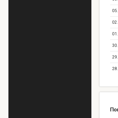
05
02
01
30
29
28
По