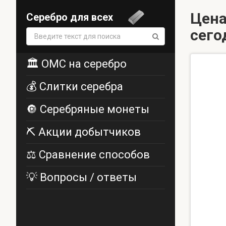
Цена
Серебро для всех
сего
Поиск:
🏛️ ОМС на серебро
💰 Слитки серебра
🔘 Серебряные монеты
⛏️ Акции добытчиков
⚖️ Сравнение способов
💡 Вопросы / ответы