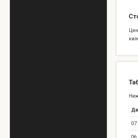
Ст
Цен
кил
Та
Ниж
Да
07
06