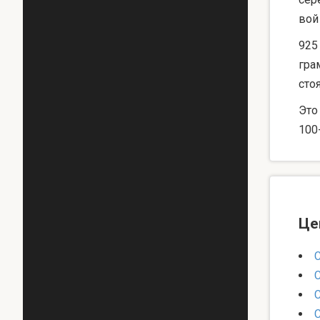
вой
925
гра
сто
Это
100
Це