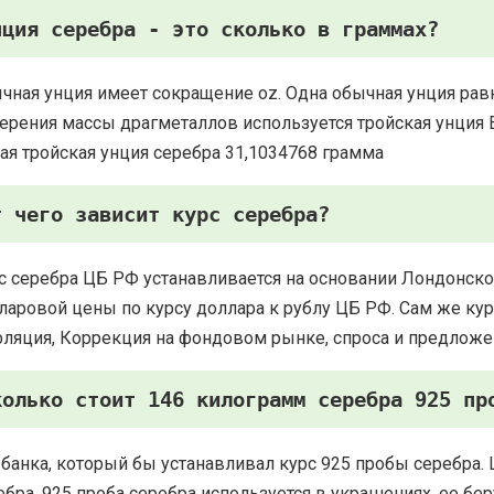
нция серебра - это сколько в граммах?
чная унция имеет сокращение oz. Одна обычная унция рав
ерения массы драгметаллов используется тройская унция Есть
ая тройская унция серебра 31,1034768 грамма
т чего зависит курс серебра?
с серебра ЦБ РФ устанавливается на основании Лондонско
ларовой цены по курсу доллара к рублу ЦБ РФ. Сам же курс
ляция, Коррекция на фондовом рынке, спроса и предложе
колько стоит 146 килограмм серебра 925 пр
 банка, который бы устанавливал курс 925 пробы серебра. 
ебра. 925 проба серебра используется в украшениях, ее 