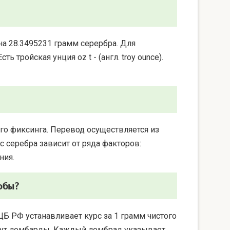
на 28.3495231 грамм серербра. Для
 тройская унция oz t - (англ. troy ounce).
го фиксинга. Перевод осуществляется из
 серебра зависит от ряда факторов:
ния.
обы?
ЦБ РФ устанавливает курс за 1 грамм чистого
берут ломбарды. Каждый ломбрад указывает