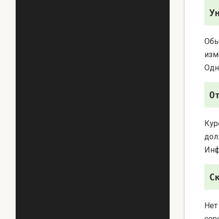
У
Обы
изм
Одн
О
Кур
дол
Инф
С
Нет
сер