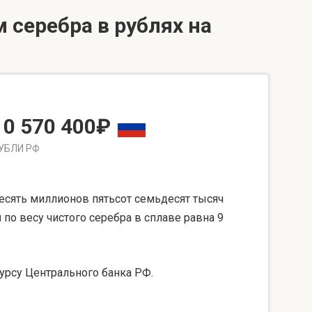
 серебра в рублях на
10 570 400₽
УБЛИ РФ
сять миллионов пятьсот семьдесят тысяч
ы
по весу чистого серебра в сплаве равна 9
урсу Центрального банка РФ.