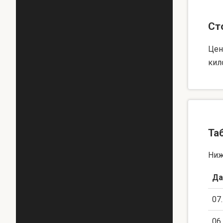
Ст
Цен
кил
Та
Ниж
Да
07
06