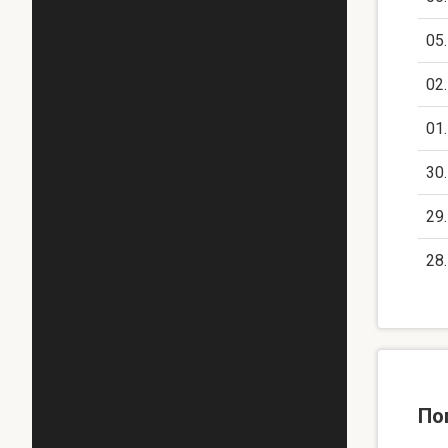
05
02
01
30
29
28
По