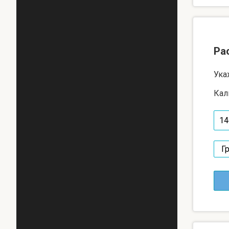
Ра
Ука
Кал