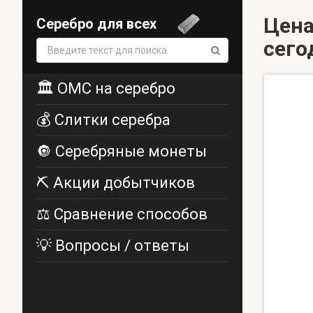
Цена
Серебро для всех
сего
Поиск:
🏛️ ОМС на серебро
💰 Слитки серебра
🔘 Серебряные монеты
⛏️ Акции добытчиков
⚖️ Сравнение способов
💡 Вопросы / ответы