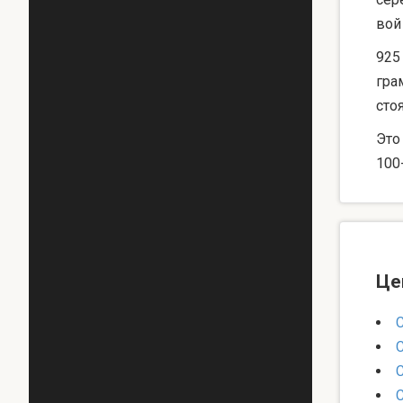
вой
925
гра
сто
Это
100
Це