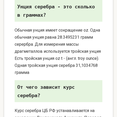
Унция серебра - это сколько
в граммах?
Обычная унция имеет сокращение oz. Одна
обычная унция равна 28.3495231 грамм
серербра. Для измерения массы
драгметаллов используется тройская унция
Есть тройская унция oz t - (англ. troy ounce).
Одная тройская унция серебра 31,1034768
грамма
От чего зависит курс
серебра?
Курс серебра ЦБ РФ устанавливается на