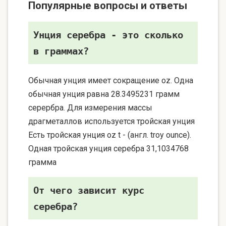
Популярные вопросы и ответы
Унция серебра - это сколько
в граммах?
Обычная унция имеет сокращение oz. Одна
обычная унция равна 28.3495231 грамм
серербра. Для измерения массы
драгметаллов используется тройская унция
Есть тройская унция oz t - (англ. troy ounce).
Одная тройская унция серебра 31,1034768
грамма
От чего зависит курс
серебра?