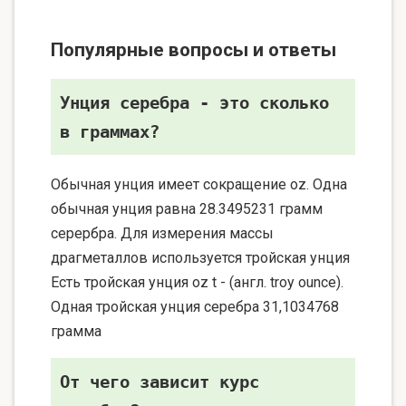
Популярные вопросы и ответы
Унция серебра - это сколько
в граммах?
Обычная унция имеет сокращение oz. Одна
обычная унция равна 28.3495231 грамм
серербра. Для измерения массы
драгметаллов используется тройская унция
Есть тройская унция oz t - (англ. troy ounce).
Одная тройская унция серебра 31,1034768
грамма
От чего зависит курс