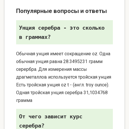
Популярные вопросы и ответы
Унция серебра - это сколько
в граммах?
Обычная унция имеет сокращение oz. Одна
обычная унция равна 28.3495231 грамм
серербра. Для измерения массы
драгметаллов используется тройская унция
Есть тройская унция oz t - (англ. troy ounce).
Одная тройская унция серебра 31,1034768
грамма
От чего зависит курс
серебра?