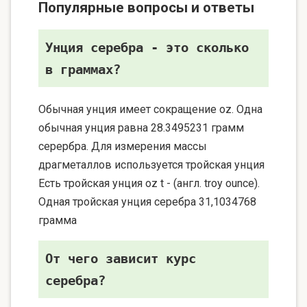
Популярные вопросы и ответы
Унция серебра - это сколько
в граммах?
Обычная унция имеет сокращение oz. Одна
обычная унция равна 28.3495231 грамм
серербра. Для измерения массы
драгметаллов используется тройская унция
Есть тройская унция oz t - (англ. troy ounce).
Одная тройская унция серебра 31,1034768
грамма
От чего зависит курс
серебра?