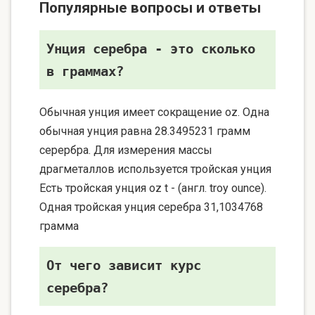
Популярные вопросы и ответы
Унция серебра - это сколько
в граммах?
Обычная унция имеет сокращение oz. Одна
обычная унция равна 28.3495231 грамм
серербра. Для измерения массы
драгметаллов используется тройская унция
Есть тройская унция oz t - (англ. troy ounce).
Одная тройская унция серебра 31,1034768
грамма
От чего зависит курс
серебра?