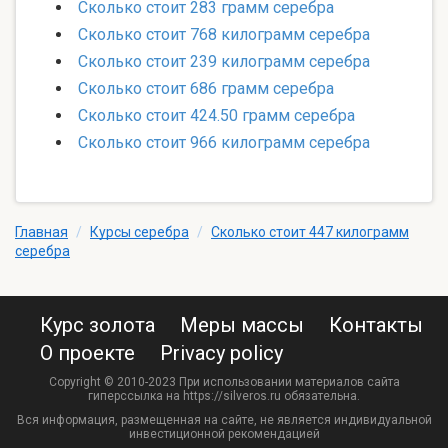
Сколько стоит 283 грамм серебра
Сколько стоит 768 килограмм серебра
Сколько стоит 239 килограмм серебра
Сколько стоит 686 грамм серебра
Сколько стоит 424.50 грамм серебра
Сколько стоит 966 килограмм серебра
Главная
/
Курсы серебра
/
Сколько стоит 447 килограмм
серебра
Курс золота
Меры массы
Контакты
О проекте
Privacy policy
Copyright © 2010-2023 При использовании материалов сайта
гиперссылка на https://silveros.ru обязательна.
Вся информация, размещенная на сайте, не является индивидуальной
инвестиционной рекомендацией