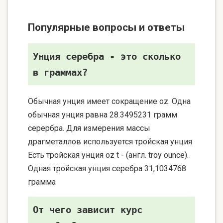
Популярные вопросы и ответы
Унция серебра - это сколько
в граммах?
Обычная унция имеет сокращение oz. Одна
обычная унция равна 28.3495231 грамм
серербра. Для измерения массы
драгметаллов используется тройская унция
Есть тройская унция oz t - (англ. troy ounce).
Одная тройская унция серебра 31,1034768
грамма
От чего зависит курс