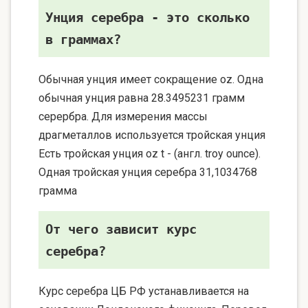
Унция серебра - это сколько
в граммах?
Обычная унция имеет сокращение oz. Одна
обычная унция равна 28.3495231 грамм
серербра. Для измерения массы
драгметаллов используется тройская унция
Есть тройская унция oz t - (англ. troy ounce).
Одная тройская унция серебра 31,1034768
грамма
От чего зависит курс
серебра?
Курс серебра ЦБ РФ устанавливается на