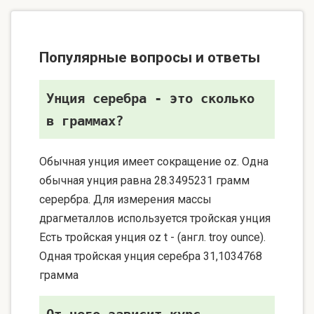
Популярные вопросы и ответы
Унция серебра - это сколько
в граммах?
Обычная унция имеет сокращение oz. Одна
обычная унция равна 28.3495231 грамм
серербра. Для измерения массы
драгметаллов используется тройская унция
Есть тройская унция oz t - (англ. troy ounce).
Одная тройская унция серебра 31,1034768
грамма