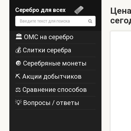
Цена
Серебро для всех
сего
Поиск:
🏛️ ОМС на серебро
💰 Слитки серебра
🔘 Серебряные монеты
⛏️ Акции добытчиков
⚖️ Сравнение способов
💡 Вопросы / ответы