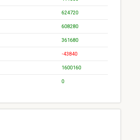
624720
608280
361680
-43840
1600160
0