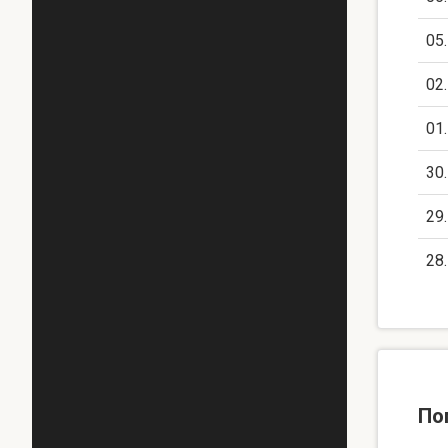
05
02
01
30
29
28
По