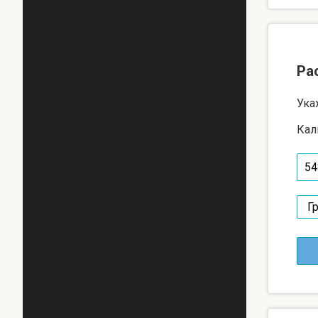
Ра
Ука
Кал