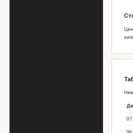
Ст
Цен
кил
Та
Ниж
Да
07
06