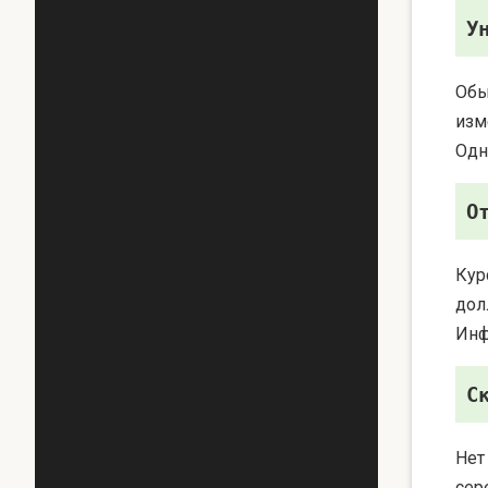
У
Обы
изм
Одн
О
Кур
дол
Инф
С
Нет
сер