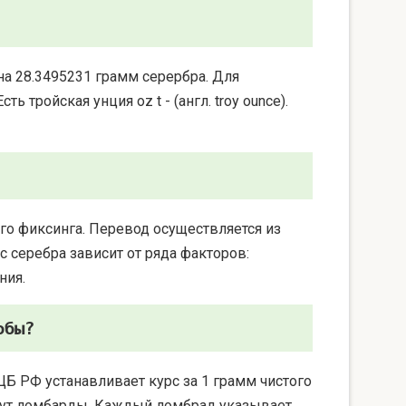
на 28.3495231 грамм серербра. Для
 тройская унция oz t - (англ. troy ounce).
го фиксинга. Перевод осуществляется из
 серебра зависит от ряда факторов:
ния.
обы?
ЦБ РФ устанавливает курс за 1 грамм чистого
берут ломбарды. Каждый ломбрад указывает