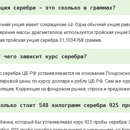
нция серебра - это сколько в граммах?
чная унция имеет сокращение oz. Одна обычная унция рав
ерения массы драгметаллов используется тройская унция Есть
ая тройская унция серебра 31,1034768 грамма
т чего зависит курс серебра?
с серебра ЦБ РФ устанавливается на основании Лондонско
ларовой цены по курсу доллара к рублу ЦБ РФ. Сам же курс
ляция, Коррекция на фондовом рынке, спроса и предложе
колько стоит 548 килограмм серебра 925 пр
 банка, который бы устанавливал курс 925 пробы серебра. 
ебра. 925 проба серебра используется в украшениях, ее 