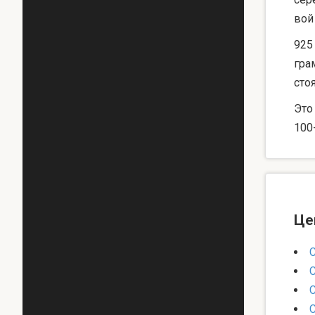
вой
925
гра
сто
Это
100
Це