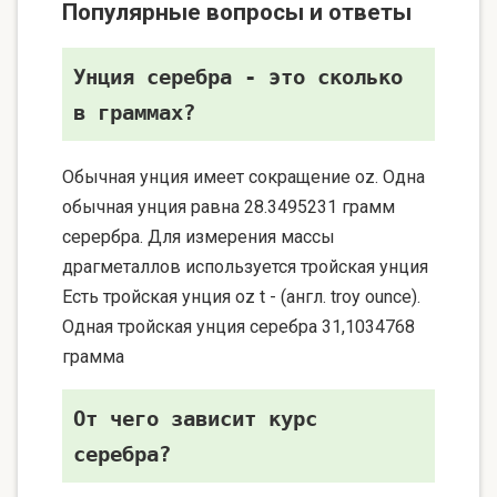
Популярные вопросы и ответы
Унция серебра - это сколько
в граммах?
Обычная унция имеет сокращение oz. Одна
обычная унция равна 28.3495231 грамм
серербра. Для измерения массы
драгметаллов используется тройская унция
Есть тройская унция oz t - (англ. troy ounce).
Одная тройская унция серебра 31,1034768
грамма
От чего зависит курс
серебра?