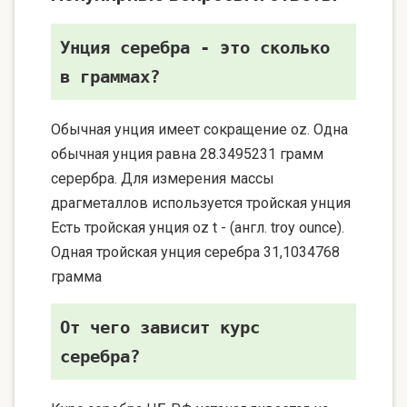
Унция серебра - это сколько
в граммах?
Обычная унция имеет сокращение oz. Одна
обычная унция равна 28.3495231 грамм
серербра. Для измерения массы
драгметаллов используется тройская унция
Есть тройская унция oz t - (англ. troy ounce).
Одная тройская унция серебра 31,1034768
грамма
От чего зависит курс
серебра?